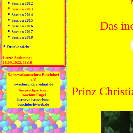
Session 2012
Session 2013
Session 2014
Session 2015
Das in
Session 2016
Session 2017
Session 2018
Druckansicht
Letzte Änderung:
18.09.2022, 11:10
Karnevalsausschuss Buschdorf
e.V.
www.buschdorf-alaaf.de
Prinz Christi
Ansprechpartner:
Joachim Engel
karnevalsausschuss.
buschdorf@web.de